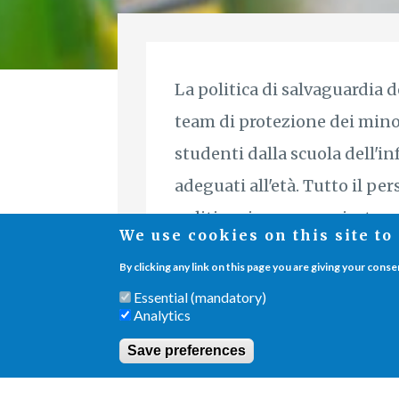
La politica di salvaguardia 
team di protezione dei mino
studenti dalla scuola dell'in
adeguati all'età. Tutto il p
politica viene comunicata e a
We use cookies on this site t
By clicking any link on this page you are giving your conse
Essential (mandatory)
Analytics
Save preferences