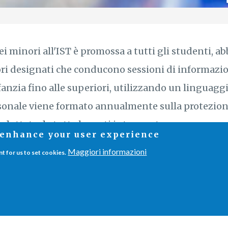
dei minori all'IST è promossa a tutti gli studenti, 
ri designati che conducono sessioni di informazio
fanzia fino alle superiori, utilizzando un linguaggio
ersonale viene formato annualmente sulla protezione
dottata da tutte le parti interessate.
o enhance your user experience
Maggiori informazioni
nt for us to set cookies.
IST 